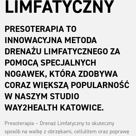
LIMFATYCZNY​
PRESOTERAPIA TO
INNOWACYJNA METODA
DRENAŻU LIMFATYCZNEGO ZA
POMOCĄ SPECJALNYCH
NOGAWEK, KTÓRA ZDOBYWA
CORAZ WIĘKSZĄ POPULARNOŚĆ
W NASZYM STUDIO
WAY2HEALTH KATOWICE.
Presoterapia – Drenaż Limfatyczny to skuteczny
sposób na walkę z obrzękami, cellulitem oraz poprawę