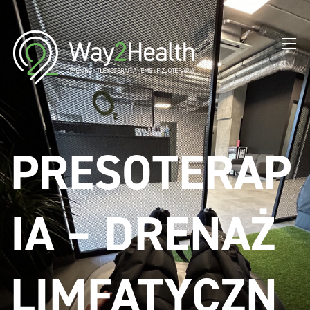
PRESOTERAP
IA – DRENAŻ
LIMFATYCZN