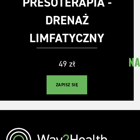
PRESOTERAPIA -
DRENAŻ
LIMFATYCZNY
NAJK
49 zł
ZAPISZ SIĘ